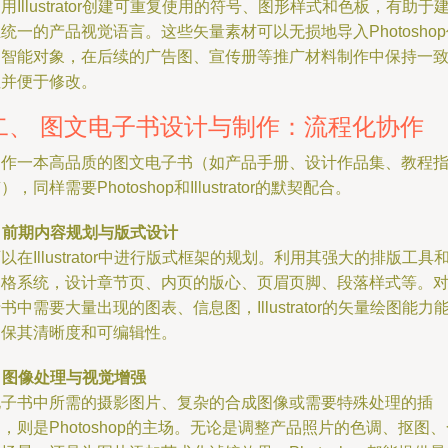
用Illustrator创建可重复使用的符号、图形样式和色板，有助于
统一的产品视觉语言。这些矢量素材可以无损地导入Photoshop
为智能对象，在后续的广告图、宣传册等推广材料制作中保持一
性并便于修改。
二、 图文电子书设计与制作：流程化协作
制作一本高品质的图文电子书（如产品手册、设计作品集、教程
），同样需要Photoshop和Illustrator的默契配合。
.
前期内容规划与版式设计
以在Illustrator中进行版式框架的规划。利用其强大的排版工具
网格系统，设计章节页、内页的版心、页眉页脚、段落样式等。
书中需要大量出现的图表、信息图，Illustrator的矢量绘图能力
确保其清晰度和可编辑性。
.
图像处理与视觉增强
电子书中所需的摄影图片、复杂的合成图像或需要特殊处理的插
，则是Photoshop的主场。无论是调整产品照片的色调、抠图、