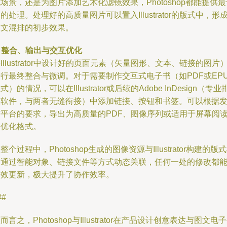
场景，还是为图片添加艺术化滤镜效果，Photoshop都能提供最
的处理。处理好的高质量图片可以置入Illustrator的版式中，形
图文混排的初步效果。
.
整合、输出与交互优化
Illustrator中设计好的页面元素（矢量图形、文本、链接的图片
行最终整合与微调。对于需要制作交互式电子书（如PDF或EP
式）的情况，可以在Illustrator或后续的Adobe InDesign（专业
版软件，与两者无缝衔接）中添加链接、按钮和书签。可以根据
布平台的要求，导出为高质量的PDF、图像序列或适用于屏幕阅
的优化格式。
整个过程中，Photoshop生成的图像资源与Illustrator构建的版
架通过智能对象、链接文件等方式动态关联，任何一处的修改都
高效更新，极大提升了协作效率。
##
而言之，Photoshop与Illustrator在产品设计创意表达与图文电