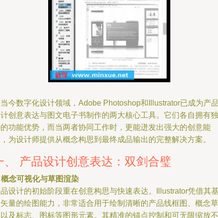
当今数字化设计领域，Adobe Photoshop和Illustrator已成为产
设计创意表达与图文电子书制作的两大核心工具。它们各自拥有
特的功能优势，而当两者协同工作时，更能迸发出强大的创意能
量，为设计师提供从概念构思到最终成品输出的完整解决方案。
一、 产品设计创意表达：双剑合璧
.
概念可视化与草图渲染
品设计的初始阶段重在创意构思与快速表达。Illustrator凭借其
于矢量的绘图能力，非常适合用于绘制清晰的产品线框图、概念
图以及标志、图标等图形元素。其精准的锚点控制和可无限缩放