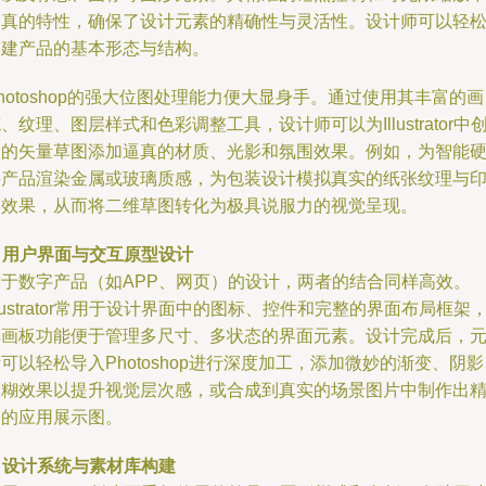
失真的特性，确保了设计元素的精确性与灵活性。设计师可以轻
构建产品的基本形态与结构。
hotoshop的强大位图处理能力便大显身手。通过使用其丰富的画
、纹理、图层样式和色彩调整工具，设计师可以为Illustrator中
建的矢量草图添加逼真的材质、光影和氛围效果。例如，为智能
件产品渲染金属或玻璃质感，为包装设计模拟真实的纸张纹理与
刷效果，从而将二维草图转化为极具说服力的视觉呈现。
.
用户界面与交互原型设计
对于数字产品（如APP、网页）的设计，两者的结合同样高效。
llustrator常用于设计界面中的图标、控件和完整的界面布局框架
其画板功能便于管理多尺寸、多状态的界面元素。设计完成后，
可以轻松导入Photoshop进行深度加工，添加微妙的渐变、阴影
模糊效果以提升视觉层次感，或合成到真实的场景图片中制作出
美的应用展示图。
.
设计系统与素材库构建